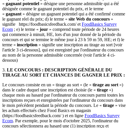
«
gagnant potentiel
» désigne une personne admissible qui a été
désignée comme le gagnant potentiel du prix, et le terme
«
gagnant
» désigne un gagnant potentiel qui a été confirmé comme
le gagnant réel du prix; d) le terme «
site Web du concours
»
signifie https://foodbasicsfeedback.com/ et
FoodBasics Survey
Ecom
; e) le terme «
jour
» comprend toute période de 24 heures
qui commence à minuit, HE, lors d'un jour donné de la période du
concours et qui se termine le même jour à 23 h 59 m 59, HE; et f) le
terme «
inscription
» signifie une inscription au tirage au sort [voir
l'article 3 ci-dessous], qui est enregistré par l'ordinateur du concours
au nom de la personne admissible concernée (voir l'article 4 ci-
dessous)
3.
LE CONCOURS : DESCRIPTION GÉNÉRALE DU
TIRAGE AU SORT ET CHANCES DE GAGNER LE PRIX :
Le concours consiste en un « tirage au sort » (le «
tirage au sort
»)
dans le cadre duquel une inscription est choisie (le «
tirage
»)
chaque mois au hasard par l'ordinateur du concours parmi toutes les
inscriptions reçues et enregistrées par l'ordinateur du concours dans
le mois précédent pendant la période du concours. Le «
tirage
» vise
les achats effectués chez Food Basics en magasin
(https://foodbasicsfeedback.com/ ) et en ligne
FoodBasics Survey
Ecom
. Par exemple, pour le mois d'octobre 2025, l'ordinateur du
concours sélectionnera au hasard une (1) inscription reçu et