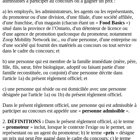
admissibles à participer au concours ou à gagner un prix :
a) les employés, les administrateurs, les agents ou les représentants,
du promoteur ou d'une division, d'une filiale, d'une société affiliée,
d'une franchise, d'un magasin (chacun étant un «
Food Basics
»)
situé dans la province de l’Ontario, d'un détenteur de licence ou
d'une agence de promotion quelconque du promoteur, notamment
Zoop Mobility Network inc., ou d'une personne, d'une entreprise ou
d'une société qui fournit des matériels au concours ou tout service
dans le cadre du concours; et
b) une personne qui est membre de la famille immédiate (mère, père,
fille, fils, sœur, frère biologique, adoptif ou faisant partie d'une
famille reconstituée, ou conjoint) d'une personne décrite dans
l'article 1a) du présent règlement officiel; et
c) une personne qui réside ou est domiciliée avec une personne
désignée par l'article 1a) ou 1b) du présent règlement officiel.
Dans le présent règlement officiel, une personne qui est admissible à
participer au concours est appelée une «
personne admissible
».
2.
DÉFINITIONS :
Dans le présent règlement officiel, a) le terme
«
promoteur
» inclut, lorsque le contexte l'exige ou le permet, un
représentant ou un agent du promoteur; b) le terme «
prix
» désigne
un prix qui peut être gagné dans le cadre du concours; c) le terme