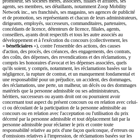
promoteur, ses sociétés mères, associées, filiales et affiliées, ses
agents, ses membres, ses détaillants, notamment Zoop Mobility
Network inc., ses franchisés, ses magasins, ses agences de publicité
et de promotion, ses représentants et chacun de leurs administrateurs,
dirigeants, employés, successeurs, commanditaires, partenaires,
concédants de licence, détenteurs de licence, filiales, agents,
conseillers, ayants droit respectifs et tous les autre associés au
développement et à l'exécution du concours (collectivement, les
«
bénéficiaires
»), contre l'ensemble des actions, des causes
d'action, des procès, des créances, des engagements, des contrats,
des coûts, des dépenses, des revendications et des réclamations, y
compris les honoraires d'avocat et les dépenses associées, quels
qu'ils soient, y compris, notamment, les réclamations basées sur la
négligence, la rupture de contrat, et un manquement fondamental et
une responsabilité pour un préjudice, un accident, des dommages,
des réclamations, une perte, un malheur, un décès ou des dommages
matériels que la personne admissible ou ses administrateurs,
héritiers, successeurs ou ayants droit ont ou pourraient avoir
concernant tout aspect du présent concours ou en relation avec celui-
ci ou découlant de la participation de la personne admissible au
concours ou en relation avec l'acceptation ou l'utilisation du prix
décerné par la personne admissible et tout déplacement fait par la
personne admissible pour réclamer le prix et contre toute
responsabilité relative au prix d'une façon quelconque, d'erreurs ou
d'omissions relatives à l'impression, de réclamations basées sur les