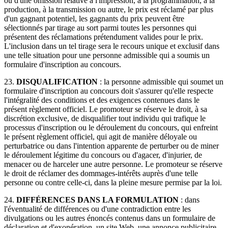
ou d'une omission relative à l'impression, à la programmation, à la
production, à la transmission ou autre, le prix est réclamé par plus
d'un gagnant potentiel, les gagnants du prix peuvent être
sélectionnés par tirage au sort parmi toutes les personnes qui
présentent des réclamations prétendument valides pour le prix.
L'inclusion dans un tel tirage sera le recours unique et exclusif dans
une telle situation pour une personne admissible qui a soumis un
formulaire d'inscription au concours.
23.
DISQUALIFICATION
: la personne admissible qui soumet un
formulaire d'inscription au concours doit s'assurer qu'elle respecte
l'intégralité des conditions et des exigences contenues dans le
présent règlement officiel.
Le promoteur se réserve
le droit, à sa
discrétion exclusive, de disqualifier tout individu qui trafique le
processus d'inscription ou le déroulement du concours, qui enfreint
le présent règlement officiel, qui agit de manière déloyale ou
perturbatrice ou dans l'intention apparente de perturber ou de miner
le déroulement légitime du concours ou d'agacer, d'injurier, de
menacer ou de harceler une autre personne.
Le promoteur se réserve
le droit
de réclamer des dommages-intérêts auprès d'une telle
personne ou contre celle-ci, dans la pleine mesure permise par la loi.
24.
DIFFÉRENCES DANS LA FORMULATION
: dans
l'éventualité de différences ou d'une contradiction entre les
divulgations ou les autres énoncés contenus dans un formulaire de
déclaration et d'exonération, un site Web, une annonce publicitaire,