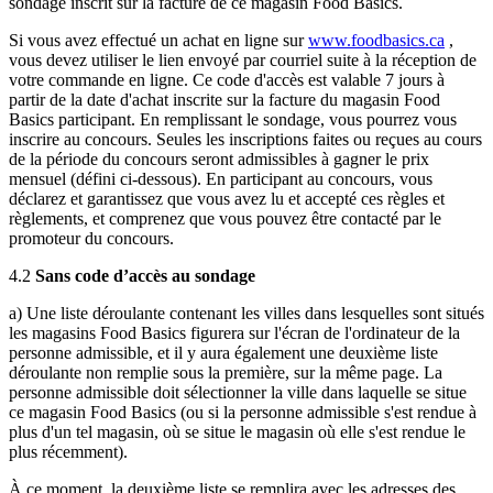
sondage inscrit sur la facture de ce magasin Food Basics.
Si vous avez effectué un achat en ligne sur
www.foodbasics.ca
,
vous devez utiliser le lien envoyé par courriel suite à la réception de
votre commande en ligne. Ce code d'accès est valable 7 jours à
partir de la date d'achat inscrite sur la facture du magasin Food
Basics participant. En remplissant le sondage, vous pourrez vous
inscrire au concours. Seules les inscriptions faites ou reçues au cours
de la période du concours seront admissibles à gagner le prix
mensuel (défini ci-dessous). En participant au concours, vous
déclarez et garantissez que vous avez lu et accepté ces règles et
règlements, et comprenez que vous pouvez être contacté par le
promoteur du concours.
4.2
Sans code d’accès au sondage
a) Une liste déroulante contenant les villes dans lesquelles sont situés
les magasins Food Basics figurera sur l'écran de l'ordinateur de la
personne admissible, et il y aura également une deuxième liste
déroulante non remplie sous la première, sur la même page. La
personne admissible doit sélectionner la ville dans laquelle se situe
ce magasin Food Basics (ou si la personne admissible s'est rendue à
plus d'un tel magasin, où se situe le magasin où elle s'est rendue le
plus récemment).
À ce moment, la deuxième liste se remplira avec les adresses des