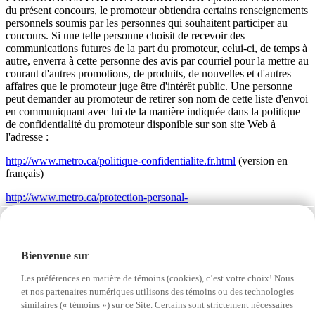
du présent concours, le promoteur obtiendra certains renseignements
personnels soumis par les personnes qui souhaitent participer au
concours. Si une telle personne choisit de recevoir des
communications futures de la part du promoteur, celui-ci, de temps à
autre, enverra à cette personne des avis par courriel pour la mettre au
courant d'autres promotions, de produits, de nouvelles et d'autres
affaires que le promoteur juge être d'intérêt public. Une personne
peut demander au promoteur de retirer son nom de cette liste d'envoi
en communiquant avec lui de la manière indiquée dans la politique
de confidentialité du promoteur disponible sur son site Web à
l'adresse :
http://www.metro.ca/politique-confidentialite.fr.html
(version en
français)
http://www.metro.ca/protection-personal-
information.en.html
(version en anglais)
Si cette personne refuse de recevoir d'autres communications de la
part du promoteur, celui-ci utilisera les renseignements personnels
Bienvenue sur
uniquement aux fins de la conduite et de l'administration de ce
concours.
Les préférences en matière de témoins (cookies), c’est votre choix! Nous
et nos partenaires numériques utilisons des témoins ou des technologies
27.
DÉCISION DES ORGANISATEURS DU
similaires (« témoins ») sur ce Site. Certains sont strictement nécessaires
CONCOURS.
Toute décision prise par le promoteur ou ses