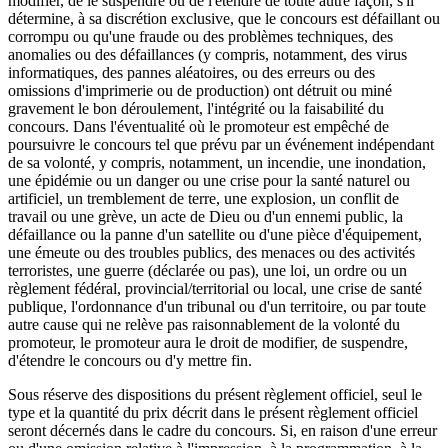
modifier, de le suspendre ou de l'étendre de toute autre façon, s'il
détermine, à sa discrétion exclusive, que le concours est défaillant ou
corrompu ou qu'une fraude ou des problèmes techniques, des
anomalies ou des défaillances (y compris, notamment, des virus
informatiques, des pannes aléatoires, ou des erreurs ou des
omissions d'imprimerie ou de production) ont détruit ou miné
gravement le bon déroulement, l'intégrité ou la faisabilité du
concours. Dans l'éventualité où
le promoteur
est empêché de
poursuivre le concours tel que prévu par un événement indépendant
de sa volonté, y compris, notamment, un incendie, une inondation,
une épidémie ou un danger ou une crise pour la santé naturel ou
artificiel, un tremblement de terre, une explosion, un conflit de
travail ou une grève, un acte de Dieu ou d'un ennemi public, la
défaillance ou la panne d'un satellite ou d'une pièce d'équipement,
une émeute ou des troubles publics, des menaces ou des activités
terroristes, une guerre (déclarée ou pas), une loi, un ordre ou un
règlement fédéral, provincial/territorial ou local, une crise de santé
publique, l'ordonnance d'un tribunal ou d'un territoire, ou par toute
autre cause qui ne relève pas raisonnablement de la volonté du
promoteur, le promoteur aura le droit de modifier, de suspendre,
d'étendre le concours ou d'y mettre fin.
Sous réserve des dispositions du présent règlement officiel, seul le
type et la quantité du prix décrit dans le présent règlement officiel
seront décernés dans le cadre du concours. Si, en raison d'une erreur