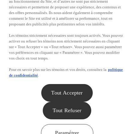
au fonctionnement du Site, et d’autres ne sont pas strictement
représentants concernant le concours est définitive et sans appel.
nécessaires et permettent de proposer une expérience, des contenus et
29.
LOI APPLICABLE
: En participant au concours, les
des offres personnalisés. Ils nous aident également à comprendre
participants acceptent d'être liés au règlement du concours et aux
comment le Site est utilisé et à améliorer sa performance, tout en
décisions des promoteurs, lesquelles décisions sont finales et sans
proposant des publicités plus pertinentes selon vos intérêts.
appel à tous égards, y compris, sans s'y limiter, les décisions
concernant l'admissibilité ou la disqualification des formulaires
Les témoins strictement nécessaires sont toujours activés. Vous pouvez
d'inscription ainsi qu'à l'attribution du prix. Le concours est assujetti
activer ou refuser les témoins non strictement nécessaires en cliquant
à toutes les lois applicables. Toute question concernant l'élaboration,
sur « Tout Accepter » ou «Tout refuser». Vous pouvez aussi paramétrer
la validité, l'interprétation et le caractère exécutoire du présent
vos préférences en cliquant sur « Paramétrer ». Vous pouvez modifier
règlement officiel ou les droits et obligations des participants et des
vos choix en tout temps.
promoteurs et commanditaires du concours à l'égard du concours
sera régie conformément aux lois de la province de Québec et doit
Pour en savoir plus sur les témoins et vos droits, consultez la
politique
être interprété conformément à ses lois. Tous les participants
de confidentialité
.
acceptent de s'en remettre à la compétence des tribunaux de la
province de Québec, district judiciaire de Montréal.
Tout Accepter
©Metro inc., 2025.
Home
Contest Rules
Tout Refuser
Terms of Use
Privacy
Paramétrer
Previous winners
Paramétrer