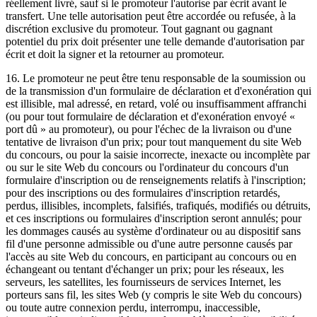
réellement livré, sauf si le promoteur l'autorise par écrit avant le
transfert. Une telle autorisation peut être accordée ou refusée, à la
discrétion exclusive du promoteur. Tout gagnant ou gagnant
potentiel du prix doit présenter une telle demande d'autorisation par
écrit et doit la signer et la retourner au promoteur.
16. Le promoteur ne peut être tenu responsable de la soumission ou
de la transmission d'un formulaire de déclaration et d'exonération qui
est illisible, mal adressé, en retard, volé ou insuffisamment affranchi
(ou pour tout formulaire de déclaration et d'exonération envoyé «
port dû » au promoteur), ou pour l'échec de la livraison ou d'une
tentative de livraison d'un prix; pour tout manquement du site Web
du concours, ou pour la saisie incorrecte, inexacte ou incomplète par
ou sur le site Web du concours ou l'ordinateur du concours d'un
formulaire d'inscription ou de renseignements relatifs à l'inscription;
pour des inscriptions ou des formulaires d'inscription retardés,
perdus, illisibles, incomplets, falsifiés, trafiqués, modifiés ou détruits,
et ces inscriptions ou formulaires d'inscription seront annulés; pour
les dommages causés au système d'ordinateur ou au dispositif sans
fil d'une personne admissible ou d'une autre personne causés par
l'accès au site Web du concours, en participant au concours ou en
échangeant ou tentant d'échanger un prix; pour les réseaux, les
serveurs, les satellites, les fournisseurs de services Internet, les
porteurs sans fil, les sites Web (y compris le site Web du concours)
ou toute autre connexion perdu, interrompu, inaccessible,