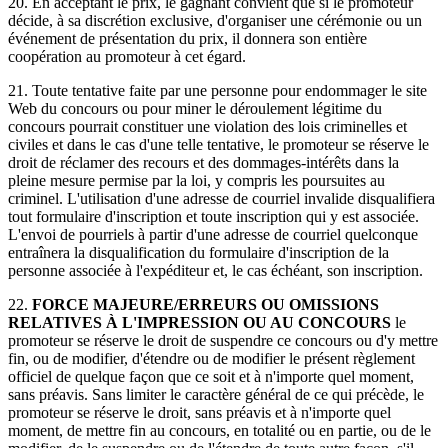
20. En acceptant le prix, le gagnant convient que si le promoteur
décide, à sa discrétion exclusive, d'organiser une cérémonie ou un
événement de présentation du prix, il donnera son entière
coopération au promoteur à cet égard.
21. Toute tentative faite par une personne pour endommager le site
Web du concours ou pour miner le déroulement légitime du
concours pourrait constituer une violation des lois criminelles et
civiles et dans le cas d'une telle tentative, le promoteur se réserve le
droit de réclamer des recours et des dommages-intérêts dans la
pleine mesure permise par la loi, y compris les poursuites au
criminel. L'utilisation d'une adresse de courriel invalide disqualifiera
tout formulaire d'inscription et toute inscription qui y est associée.
L'envoi de pourriels à partir d'une adresse de courriel quelconque
entraînera la disqualification du formulaire d'inscription de la
personne associée à l'expéditeur et, le cas échéant, son inscription.
22.
FORCE MAJEURE/ERREURS OU OMISSIONS
RELATIVES À L'IMPRESSION OU AU CONCOURS
le
promoteur se réserve le droit de suspendre ce concours ou d'y mettre
fin, ou de modifier, d'étendre ou de modifier le présent règlement
officiel de quelque façon que ce soit et à n'importe quel moment,
sans préavis. Sans limiter le caractère général de ce qui précède
, le
promoteur se réserve
le droit, sans préavis et à n'importe quel
moment, de mettre fin au concours, en totalité ou en partie, ou de le