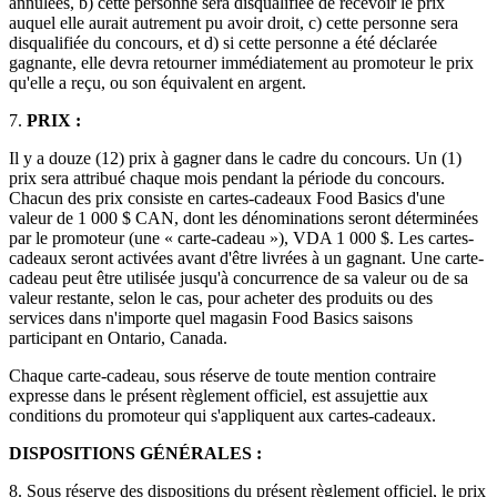
annulées, b) cette personne sera disqualifiée de recevoir le prix
auquel elle aurait autrement pu avoir droit, c) cette personne sera
disqualifiée du concours, et d) si cette personne a été déclarée
gagnante, elle devra retourner immédiatement au promoteur le prix
qu'elle a reçu, ou son équivalent en argent.
7.
PRIX :
Il y a douze (12) prix à gagner dans le cadre du concours. Un (1)
prix sera attribué chaque mois pendant la période du concours.
Chacun des prix consiste en cartes-cadeaux Food Basics d'une
valeur de 1 000 $ CAN, dont les dénominations seront déterminées
par le promoteur (une « carte-cadeau »), VDA 1 000 $. Les cartes-
cadeaux seront activées avant d'être livrées à un gagnant. Une carte-
cadeau peut être utilisée jusqu'à concurrence de sa valeur ou de sa
valeur restante, selon le cas, pour acheter des produits ou des
services dans n'importe quel magasin Food Basics saisons
participant en Ontario, Canada.
Chaque carte-cadeau, sous réserve de toute mention contraire
expresse dans le présent règlement officiel, est assujettie aux
conditions du promoteur qui s'appliquent aux cartes-cadeaux.
DISPOSITIONS GÉNÉRALES :
8. Sous réserve des dispositions du présent règlement officiel, le prix